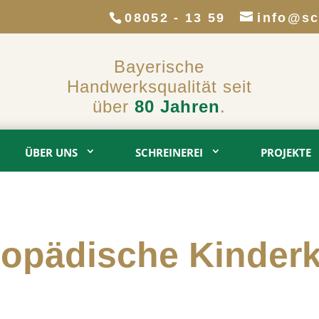
08052 - 13 59
info@sc
Bayerische
Handwerksqualität seit
über
80 Jahren
.
ÜBER UNS
SCHREINEREI
PROJEKTE
hopädische Kinderk