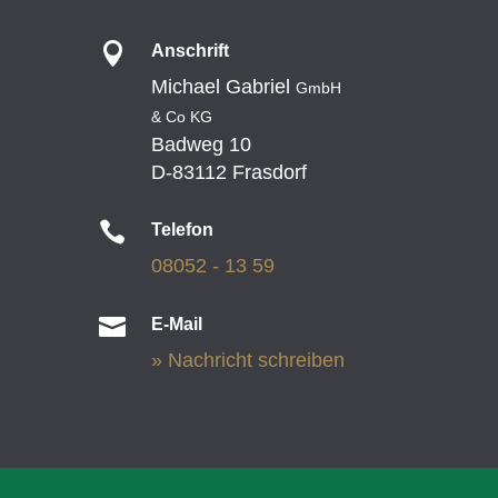

Anschrift
Michael Gabriel
GmbH
& Co KG
Badweg 10
D-83112 Frasdorf

Telefon
08052 - 13 59

E-Mail
» Nachricht schreiben