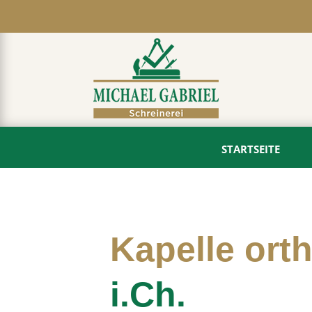
STARTSEITE
Kapelle ort
i.Ch.