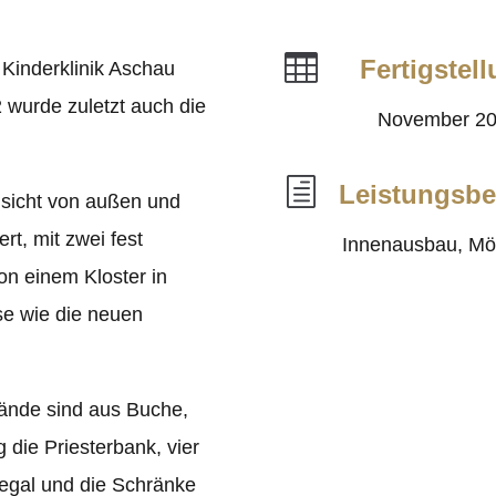

Fertigstel
Kinderklinik Aschau
wurde zuletzt auch die
November 2
h
Leistungsbe
nsicht von außen und
rt, mit zwei fest
Innenausbau, Mö
on einem Kloster in
ise wie die neuen
ände sind aus Buche,
g die Priesterbank, vier
regal und die Schränke