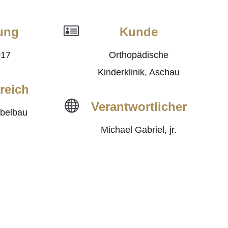

lung
Kunde
017
Orthopädische
Kinderklinik, Aschau
reich

Verantwortlicher
belbau
Michael Gabriel, jr.