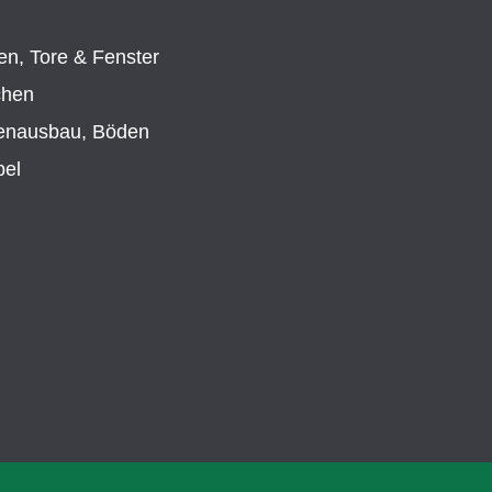
en, Tore & Fenster
chen
enausbau, Böden
el